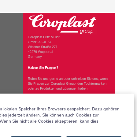
Coroplast Fritz Müller
GmbH & Co. KG
Wittener Straße 271
42279 Wuppertal
Germany
Haben Sie Fragen?
Rufen Sie uns gerne an oder schreiben Sie uns, wenn
Sie Fragen zur Coroplast Group, den Tochtermarken
oder zu Produkten und Lösungen haben.
T +49 202 2681 0
info@coroplast-group.com
m lokalen Speicher Ihres Browsers gespeichert. Dazu gehören
 dies jederzeit ändern. Sie können auch Cookies zur
Wenn Sie nicht alle Cookies akzeptieren, kann dies