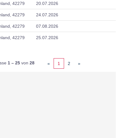
hland, 42279
20.07.2026
hland, 42279
24.07.2026
hland, 42279
07.08.2026
hland, 42279
25.07.2026
isse
1 – 25
von
28
«
1
2
»