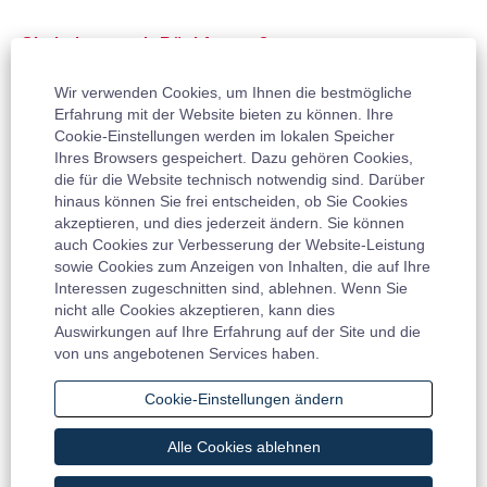
Sie haben noch Rückfragen?
Dann wenden Sie sich gerne an:
Wir verwenden Cookies, um Ihnen die bestmögliche
Vera Mummel
Erfahrung mit der Website bieten zu können. Ihre
T +49 202 2681 0
Cookie-Einstellungen werden im lokalen Speicher
Ihres Browsers gespeichert. Dazu gehören Cookies,
Coroplast Fritz Müller GmbH & Co. KG
die für die Website technisch notwendig sind. Darüber
Wittener Straße 271,
hinaus können Sie frei entscheiden, ob Sie Cookies
42279 Wuppertal, Germany
akzeptieren, und dies jederzeit ändern. Sie können
auch Cookies zur Verbesserung der Website-Leistung
sowie Cookies zum Anzeigen von Inhalten, die auf Ihre
Interessen zugeschnitten sind, ablehnen. Wenn Sie
Jetzt bewerben
nicht alle Cookies akzeptieren, kann dies
Ähnliche Stellen suchen:
Auswirkungen auf Ihre Erfahrung auf der Site und die
Alle Stellen
von uns angebotenen Services haben.
Cookie-Einstellungen ändern
Alle Cookies ablehnen